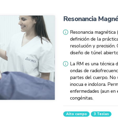
Resonancia Magnét
Resonancia magnética (
definición de la prácti
resolución y precisión.
diseño de túnel abiert
La RM es una técnica 
ondas de radiofrecuenc
partes del cuerpo. No u
inocua e indolora. Per
enfermedades (aun en et
congénitas.
Alto campo
3 Teslas