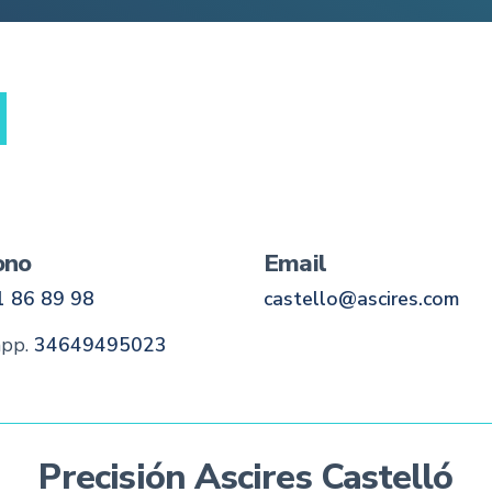
ono
Email
98 68 169
moc.sericsa@olletsac
pp.
34649495023
Precisión Ascires Castelló