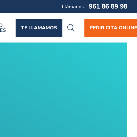
961 86 89 98
Llámanos
O
TE LLAMAMOS
PEDIR CITA ONLINE
ES