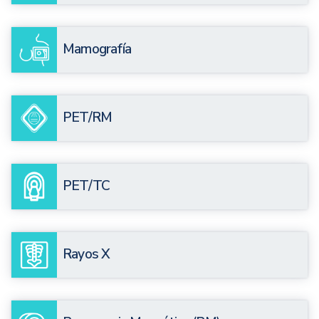
Mamografía
PET/RM
PET/TC
Rayos X